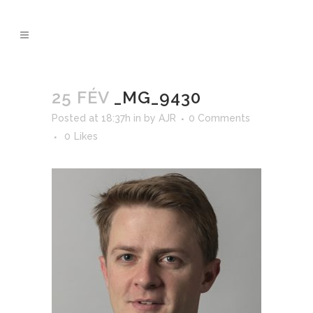
25 FÉV
_MG_9430
Posted at 18:37h
in
by
AJR
0 Comments
0
Likes