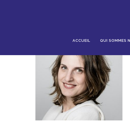
04 MAR
1605009996280
Posted at 15:02h
in
by
AJR
0 Comments
0
ACCUEIL
QUI SOMMES 