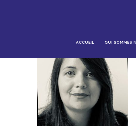
04 MAR
1593681426148
Posted at 15:05h
in
by
AJR
0 Comments
0
ACCUEIL
QUI SOMMES 