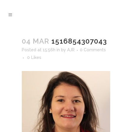
04 MAR
1516854307043
Posted at 15:56h
in
by
AJR
0 Comments
0
Likes