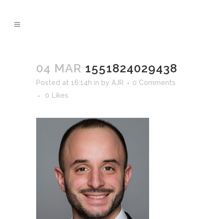
04 MAR
1551824029438
Posted at 16:14h
in
by
AJR
0 Comments
0
Likes