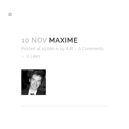
10 NOV
MAXIME
Posted at 15:00h
in
by
AJR
0 Comments
0
Likes
Post A Comment