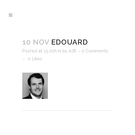
10 NOV
EDOUARD
Posted at 15:20h
in
by
AJR
0 Comments
0
Likes
Post A Comment