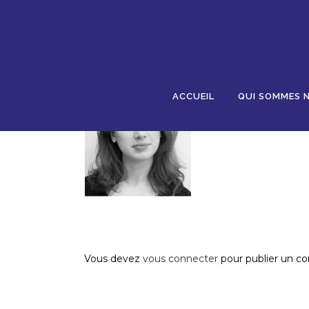
18 NOV
AGREST
Posted at 09:23h
in
by
AJR
0 Comments
0
ACCUEIL
QUI SOMMES 
Post A Comment
Vous devez
vous connecter
pour publier un c