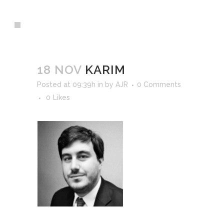
18 NOV
KARIM
Posted at 09:39h
in
by
AJR
0 Comments
0
Likes