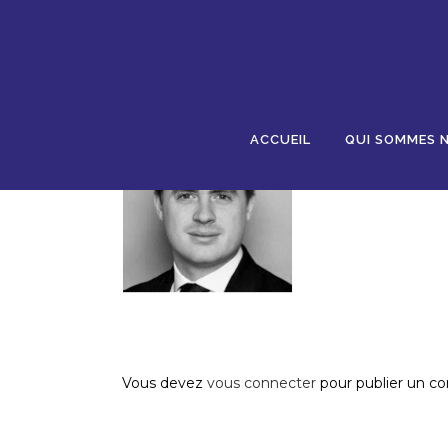
18 NOV
FLORENT
Posted at 09:40h
in
by
AJR
0 Comments
0
ACCUEIL
QUI SOMMES 
Post A Comment
Vous devez
vous connecter
pour publier un c