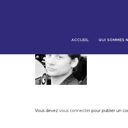
18 NOV
GRANDJEAN
Posted at 10:13h
in
by
AJR
0 Comments
0
ACCUEIL
QUI SOMMES 
Post A Comment
Vous devez
vous connecter
pour publier un c