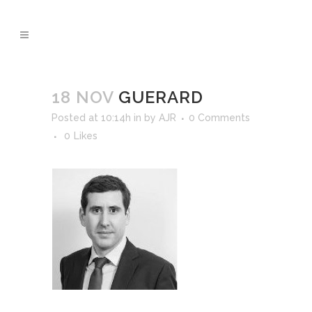
18 NOV
GUERARD
Posted at 10:14h
in
by
AJR
0 Comments
0
Likes