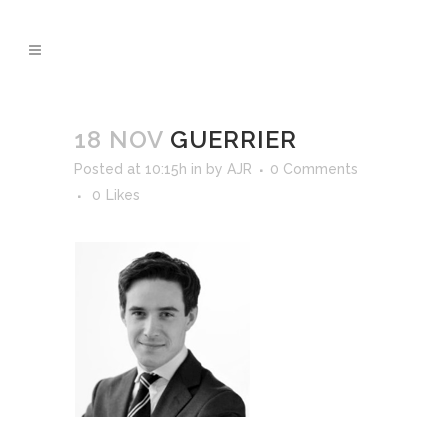
18 NOV
GUERRIER
Posted at 10:15h
in
by
AJR
0 Comments
0
Likes