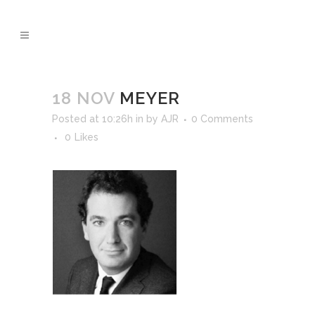
18 NOV
MEYER
Posted at 10:26h
in
by
AJR
0 Comments
0
Likes