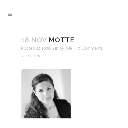
18 NOV
MOTTE
Posted at 10:58h
in
by
AJR
0 Comments
0
Likes