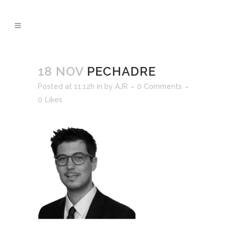
18 NOV
PECHADRE
Posted at 11:12h
in
by
AJR
0 Comments
0
Likes