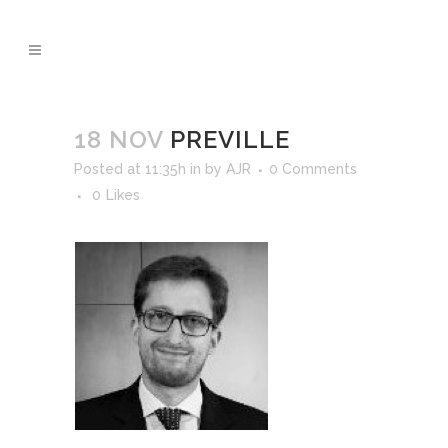
18 NOV
PREVILLE
Posted at 11:35h
in
by
AJR
0 Comments
0
Likes