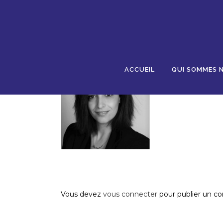
18 NOV
SAHEL
Posted at 11:51h
in
by
AJR
0 Comments
0
L
ACCUEIL
QUI SOMMES 
Post A Comment
Vous devez
vous connecter
pour publier un c