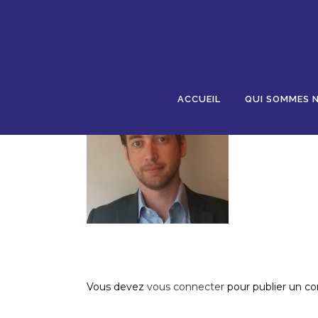
09 JAN
REGNIER
Posted at 17:37h
in
by
AJR
0 Comments
0
L
ACCUEIL
QUI SOMMES 
Post A Comment
Vous devez
vous connecter
pour publier un c